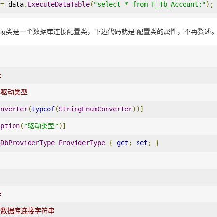
 
=
 data
.
ExecuteDataTable
(
"select * from F_Tb_Account;"
);
onConfig类是一个数据库连接配置类，下边代码就是 配置类的属性，不再赘述
:
  驱动类型
onverter
(
typeof
(
StringEnumConverter
))]
iption
(
"驱动类型"
)]
DbProviderType
ProviderType
{
get
;
set
;
}
:
   数据库连接字符串