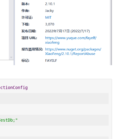
ectionConfig
TestDb;"