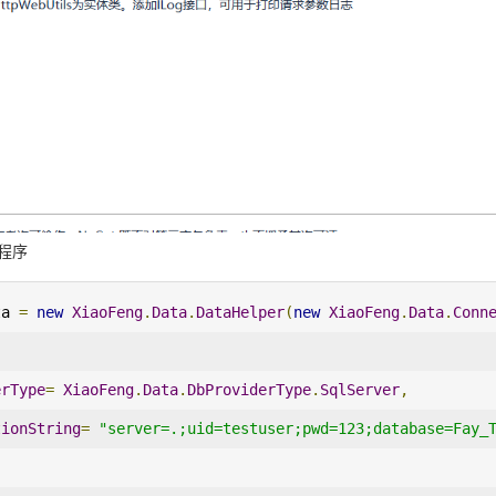
程序
ta 
=
new
XiaoFeng
.
Data
.
DataHelper
(
new
XiaoFeng
.
Data
.
Conn
erType
=
XiaoFeng
.
Data
.
DbProviderType
.
SqlServer
,
tionString
=
"server=.;uid=testuser;pwd=123;database=Fay_