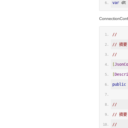
var
 dt
Connecti
//
// 摘要
//   
[
JsonC
[
Descr
public
//
// 摘要
//  