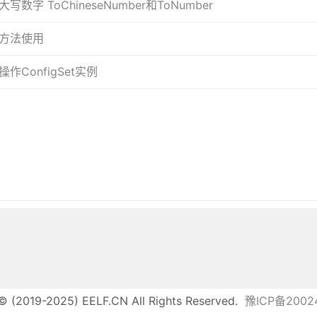
数字 ToChineseNumber和ToNumber
方法使用
作ConfigSet
实例
© (2019-2025) EELF.CN All Rights Reserved.
豫ICP备2002