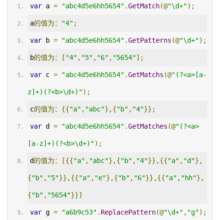
var
 a 
=
"abc4d5e6hh5654"
.
GetMatch
(@
"\d+"
);
a
的值为：
"4"
;
var
 b 
=
"abc4d5e6hh5654"
.
GetPatterns
(@
"\d+"
);
b
的值为：[
"4"
,
"5"
,
"6"
,
"5654"
];
var
 c 
=
"abc4d5e6hh5654"
.
GetMatchs
(@
"(?<a>[a-
z]+)(?<b>\d+)"
);
c
的值为：{{
"a"
,
"abc"
},{
"b"
,
"4"
}};
var
 d 
=
"abc4d5e6hh5654"
.
GetMatches
(@
"(?<a>
[a-z]+)(?<b>\d+)"
);
d
的值为：[{{
"a"
,
"abc"
},{
"b"
,
"4"
}},{{
"a"
,
"d"
},
{
"b"
,
"5"
}},{{
"a"
,
"e"
},{
"b"
,
"6"
}},{{
"a"
,
"hh"
},
{
"b"
,
"5654"
}}]
var
 g 
=
"a6b9c53"
.
ReplacePattern
(@
"\d+"
,
"g"
);