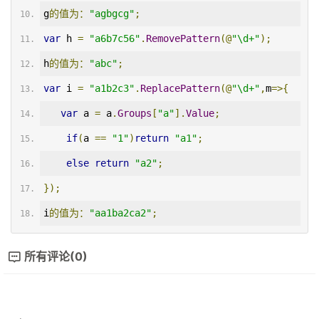
g
的值为：
"agbgcg"
;
var
 h 
=
"a6b7c56"
.
RemovePattern
(@
"\d+"
);
h
的值为：
"abc"
;
var
 i 
=
"a1b2c3"
.
ReplacePattern
(@
"\d+"
,
m
=>{
var
 a 
=
 a
.
Groups
[
"a"
].
Value
;
if
(
a 
==
"1"
)
return
"a1"
;
else
return
"a2"
;
});
i
的值为：
"aa1ba2ca2"
;
所有评论(0)