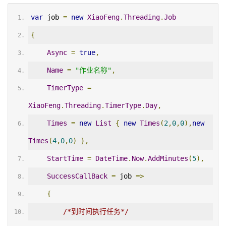
var
 job 
=
new
XiaoFeng
.
Threading
.
Job
{
Async
=
true
,
Name
=
"作业名称"
,
TimerType
=
XiaoFeng
.
Threading
.
TimerType
.
Day
,
Times
=
new
List
{
new
Times
(
2
,
0
,
0
),
new
Times
(
4
,
0
,
0
)
},
StartTime
=
DateTime
.
Now
.
AddMinutes
(
5
),
SuccessCallBack
=
 job 
=>
{
/*到时间执行任务*/