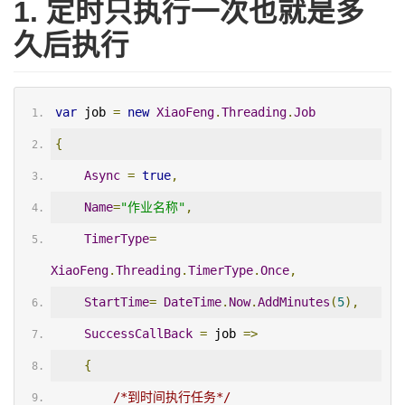
1. 定时只执行一次也就是多
久后执行
var
 job 
=
new
XiaoFeng
.
Threading
.
Job
{
Async
=
true
,
Name
=
"作业名称"
,
TimerType
=
XiaoFeng
.
Threading
.
TimerType
.
Once
,
StartTime
=
DateTime
.
Now
.
AddMinutes
(
5
),
SuccessCallBack
=
 job 
=>
{
/*到时间执行任务*/