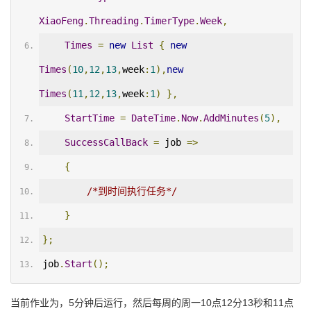
XiaoFeng
.
Threading
.
TimerType
.
Week
,
Times
=
new
List
{
new
Times
(
10
,
12
,
13
,
week
:
1
),
new
Times
(
11
,
12
,
13
,
week
:
1
)
},
StartTime
=
DateTime
.
Now
.
AddMinutes
(
5
),
SuccessCallBack
=
 job 
=>
{
/*到时间执行任务*/
}
};
job
.
Start
();
当前作业为，5分钟后运行，然后每周的周一10点12分13秒和11点