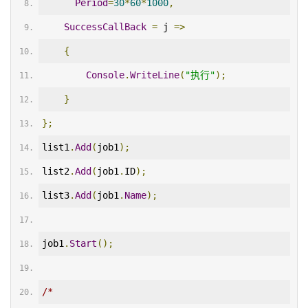
Period
=
30
*
60
*
1000
,
SuccessCallBack
=
 j 
=>
{
Console
.
WriteLine
(
"执行"
);
}
};
list1
.
Add
(
job1
);
list2
.
Add
(
job1
.
ID
);
list3
.
Add
(
job1
.
Name
);
job1
.
Start
();
/*