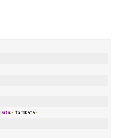
mData
>
 formData
)