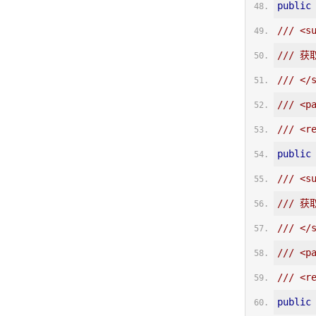
public
/// <s
/// 获
/// </
/// <p
/// <r
public
/// <s
/// 获
/// </
/// <p
/// <r
public