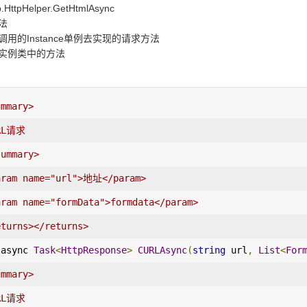
p.HttpHelper.GetHtmlAsync
法
用的Instance单例去实现的请求方法
实例类中的方法
ummary>
RL请求
summary>
aram name="url">地址</param>
aram name="formData">formdata</param>
eturns></returns>
 async 
Task
<
HttpResponse
>
CURLAsync
(
string
 url
,
List
<
For
ummary>
RL请求