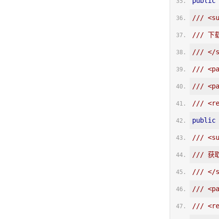
public
/// <s
/// 下
/// </
/// <p
/// <p
/// <r
public
/// <s
/// 获
/// </
/// <p
/// <r