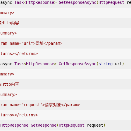
 async 
Task
<
HttpResponse
>
GetResponseAsync
(
HttpRequest
 r
ummary>
取Http内容
summary>
aram name="url">网址</param>
eturns></returns>
 async 
Task
<
HttpResponse
>
GetResponseAsync
(
string
 url
)
ummary>
取Http内容
summary>
aram name="request">请求对象</param>
eturns></returns>
HttpResponse
GetResponse
(
HttpRequest
 request
)