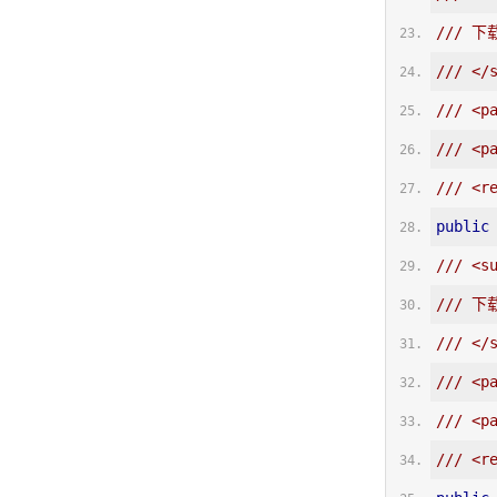
/// 下
/// </
/// <p
/// <p
/// <r
public
/// <s
/// 下
/// </
/// <p
/// <p
/// <r