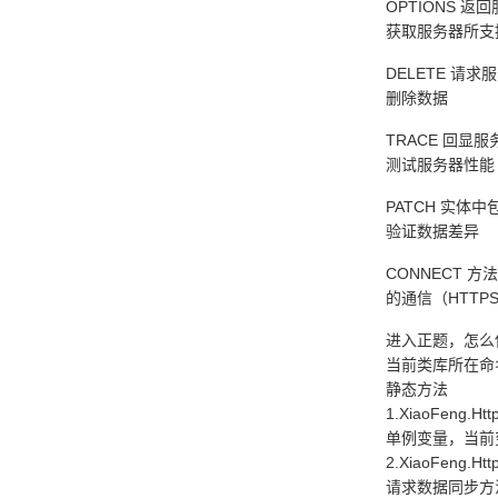
OPT
获取服务器所支
DELE
删除数据
TRAC
测试服务器性能
PATC
验证数据差异
CONNECT 方法用来建立到给定URI标识的服务器的隧道；它通过简单的TCP / IP隧道更改请求连接，通常实使用解码的HTTP代理来进行SSL编码
的通信（HTTP
进入正题，怎么使用
当前类库所在命名空
静态方法
1.XiaoFeng.Http
单例变量，当前变
2.XiaoFeng.Htt
请求数据同步方