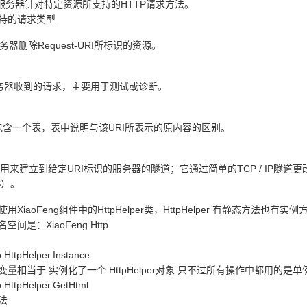
IONS 返回服务器针对特定资源所支持的HTTP请求方法。
持的请求类型
TE 请求服务器删除Request-URI所标识的资源。
E 回显服务器收到的请求，主要用于测试或诊断。
H 实体中包含一个表，表中说明与该URI所表示的原内容的区别。
S）。
XiaoFeng组件中的HttpHelper类，HttpHelper 有静态方法也有实例
间是：XiaoFeng.Http
.HttpHelper.Instance
量相当于 实例化了一个 HttpHelper对象 只不过所有操作中都用的是单
p.HttpHelper.GetHtml
法