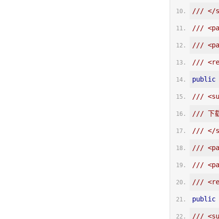
/// </
/// <p
/// <p
/// <r
public
/// <s
/// 下
/// </
/// <p
/// <p
/// <r
public
/// <s