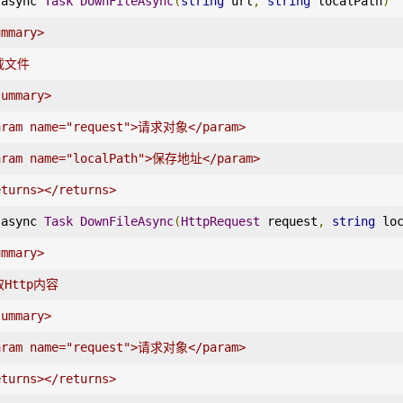
 async 
Task
DownFileAsync
(
string
 url
,
string
 localPath
)
ummary>
载文件
summary>
aram name="request">请求对象</param>
aram name="localPath">保存地址</param>
eturns></returns>
 async 
Task
DownFileAsync
(
HttpRequest
 request
,
string
 lo
ummary>
取Http内容
summary>
aram name="request">请求对象</param>
eturns></returns>