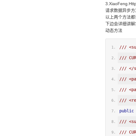
3.XiaoFeng.Htt
请求数据异步方
以上两个方法都调
下边会详细讲解
动态方法
/// <s
/// CU
/// </
/// <p
/// <p
/// <r
public
/// <s
/// CU