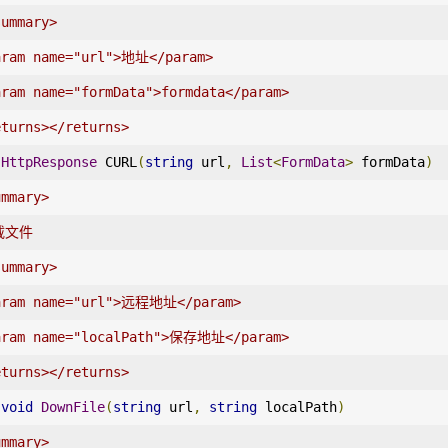
summary>
aram name="url">地址</param>
aram name="formData">formdata</param>
eturns></returns>
HttpResponse
 CURL
(
string
 url
,
List
<
FormData
>
 formData
)
ummary>
载文件
summary>
aram name="url">远程地址</param>
aram name="localPath">保存地址</param>
eturns></returns>
void
DownFile
(
string
 url
,
string
 localPath
)
ummary>