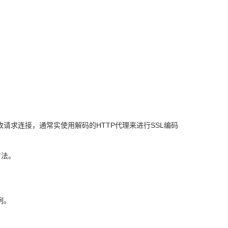
方法。
例。